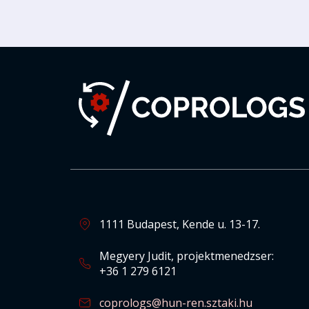
1111 Budapest, Kende u. 13-17.
Megyery Judit, projektmenedzser:
+36 1 279 6121
coprologs@hun-ren.sztaki.hu