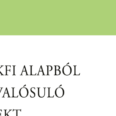
EN
HU
elfedezés
Rólunk
Publikációk